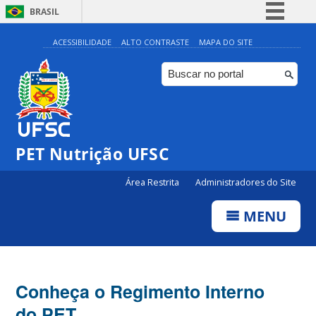
BRASIL
Simplifique!
ACESSIBILIDADE
ALTO CONTRASTE
MAPA DO SITE
Comunica BR
Participe
Acesso à informação
Legislação
PET Nutrição UFSC
Canais
Área Restrita
Administradores do Site
MENU
Conheça o Regimento Interno
do PET