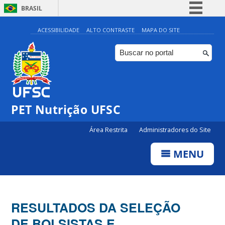
BRASIL
Simplifique!
ACESSIBILIDADE
ALTO CONTRASTE
MAPA DO SITE
Comunica BR
Participe
Acesso à informação
Legislação
PET Nutrição UFSC
Canais
Área Restrita
Administradores do Site
MENU
RESULTADOS DA SELEÇÃO
DE BOLSISTAS E