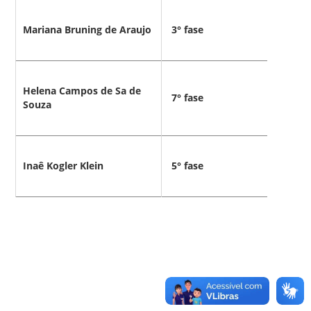
Mariana Bruning de Araujo
3° fase
B
Helena Campos de Sa de
7° fase
B
Souza
Inaê Kogler Klein
5° fase
V