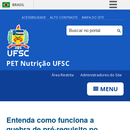
BRASIL
Simplifique!
ACESSIBILIDADE
ALTO CONTRASTE
MAPA DO SITE
Comunica BR
Participe
Acesso à informação
Legislação
PET Nutrição UFSC
Canais
Área Restrita
Administradores do Site
MENU
Entenda como funciona a
quebra de pré-requisito no